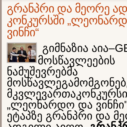
გრანპრი და მეორე ა
კონკურსში „ლეონარ
ვინჩი“
გიმნაზია აია–G
მოსწავლეების
ნამუშევრებმა
მოსწავლეგამომგონე
მკვლევართაკონკურსი
„ლეონარდო და ვინჩ
ეტაპზე გრანპრი და მ
ადგილი აიღო.
გრანპ