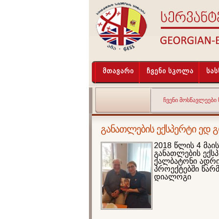
მთავარი
ჩვენი სკოლა
სა
ᲩᲕᲔᲜᲘ ᲛᲝᲡᲬᲐᲕᲚᲔᲔᲑᲘ
განათლების ექსპერტი ედ 
2018 წლის 4 მაი
განათლების ექსპ
ქალბატონი ადრი
პროექტებში წარ
დიალოგი