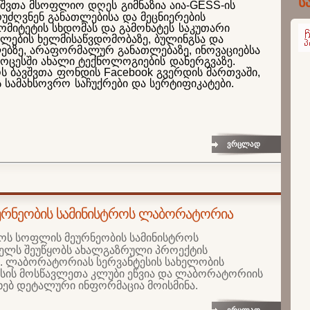
ს
ავშვთა მსოფლიო დღეს გიმნაზია აია-GESS-ის
უძღვნენ განათლებისა და მეცნიერების
ომიტეტის სხდომას და გამოხატეს საკუთარი
თლების ხელმისაწვდომობაზე, ბულინგსა და
ბზე, არაფორმალურ განათლებაზე, ინოვაციებსა
როცესში ახალი ტექნოლოგიების დანერგვაზე.
ოს ბავშვთა ფონდის Facebook გვერდის მართვაში,
პარტ
ს სამახსოვრო საჩუქრები და სერტიფიკატები.
ვრცლად
რნეობის სამინისტროს ლაბორატორია
ოს
სოფლის
მეურნეობის
სამინისტროს
ხელს
შეუწყობს
ახალგაზრული
პროექტის
.
ლაბორატორიას
სერვანტესის
სახელობის
სსის
მოსწავლეთა
კლუბი
ეწვია
და
ლაბორატორიის
ხებ
დეტალური
ინფორმაცია
მოისმინა
.