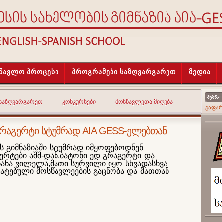
სწავლო პროცესი
პროგრამები საზღვარგარეთ
მედია
 ᲡᲐᲖᲦᲕᲐᲠᲒᲐᲠᲔᲗ
ᲙᲝᲜᲙᲣᲠᲡᲔᲑᲘ
ᲛᲝᲡᲬᲐᲕᲚᲔᲗᲐ ᲛᲘᲦᲔᲑᲐ
გაფა
გრაგერტი სტუმრად AIA GESS-ელებთან
სს გიმნაზიაში სტუმრად იმყოფებოდნენ
ერტები აშშ-დან,ბატონი ედ გრაგერტი და
ანა ვილელა,მათი სურვილი იყო სხვადასხვა
მატებული მოსწავლეების გაცნობა და მათთან