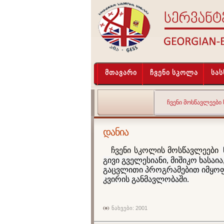
მთავარი
ჩვენი სკოლა
სა
ᲩᲕᲔᲜᲘ ᲛᲝᲡᲬᲐᲕᲚᲔᲔᲑᲘ
დანია
ჩვენი სკოლის მოსწავლეები
გივი გველესიანი, მიშიკო ხასა
გაცვლითი პროგრამებით იმყოფ
კვირის განმავლობაში.
ნახვები: 2001