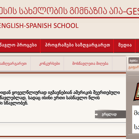
სწავლო პროცესი
პროგრამები საზღვარგარეთ
მედია
 ᲡᲐᲖᲦᲕᲐᲠᲒᲐᲠᲔᲗ
ᲙᲝᲜᲙᲣᲠᲡᲔᲑᲘ
ᲛᲝᲡᲬᲐᲕᲚᲔᲗᲐ ᲛᲘᲦᲔᲑᲐ
გაფა
ლიდან ყოველწლიურად იგზავნებიან ამერიკის შეერთებული
წავლებლად, სადაც ისინი ერთი სასწავლო წლის
ი სწავლობენ.
ვრცლად