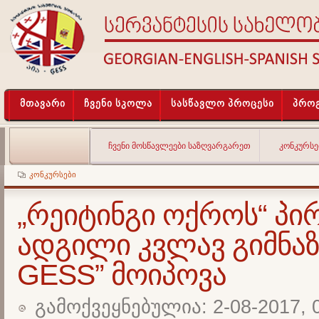
მთავარი
ჩვენი სკოლა
სასწავლო პროცესი
პროგ
ᲩᲕᲔᲜᲘ ᲛᲝᲡᲬᲐᲕᲚᲔᲔᲑᲘ ᲡᲐᲖᲦᲕᲐᲠᲒᲐᲠᲔᲗ
ᲙᲝᲜᲙᲣᲠᲡᲔ
კონკურსები
„რეიტინგი ოქროს“ პ
ადგილი კვლავ გიმნაზი
GESS” მოიპოვა
გამოქვეყნებულია: 2-08-2017, 