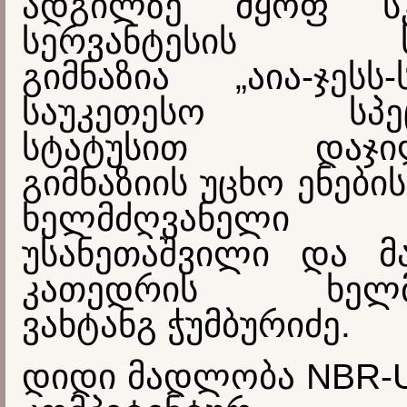
ადგილზე მყოფ ს
სერვანტესის სა
გიმნაზია „აია-ჯესს
საუკეთესო სპეც
სტატუსით დაჯილ
გიმნაზიის უცხო ენები
ხელმძღვანელი
უსანეთაშვილი და მა
კათედრის ხელმძ
ვახტანგ ჭუმბურიძე.
დიდი მადლობა NBR-U