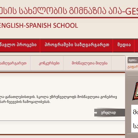
სწავლო პროცესი
პროგრამები საზღვარგარეთ
მედია
 ᲡᲐᲖᲦᲕᲐᲠᲒᲐᲠᲔᲗ
ᲙᲝᲜᲙᲣᲠᲡᲔᲑᲘ
ᲛᲝᲡᲬᲐᲕᲚᲔᲗᲐ ᲛᲘᲦᲔᲑᲐ
გაფა
ავლა-განათლებისთვის. სკოლა უზრუნველყოფს მოსწავლეთა გონებრივ
ნარ-ჩვევების ჩამოყალიბებას.
ვრცლად